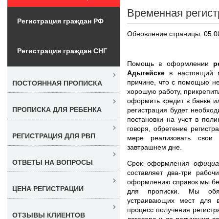
Временная регист
Регистрация граждан РФ
Обновление страницы: 05.0
Регистрация граждан СНГ
Помощь в оформлении
р
Адыгейске
в настоящий м
причине, что с помощью не
ПОСТОЯННАЯ ПРОПИСКА
хорошую работу, прикрепить
оформить кредит в банке ил
ПРОПИСКА ДЛЯ РЕБЕНКА
регистрация будет необход
постановки на учет в поли
говоря, обретение регистр
РЕГИСТРАЦИЯ ДЛЯ РВП
мере реализовать свои
завтрашнем дне.
ОТВЕТЫ НА ВОПРОСЫ
Срок оформления
официа
составляет два-три рабоч
оформлению справок мы бер
ЦЕНА РЕГИСТРАЦИИ
для прописки. Мы обя
устраивающих мест для в
процесс получения регистр
ОТЗЫВЫ КЛИЕНТОВ
договора и до получения в