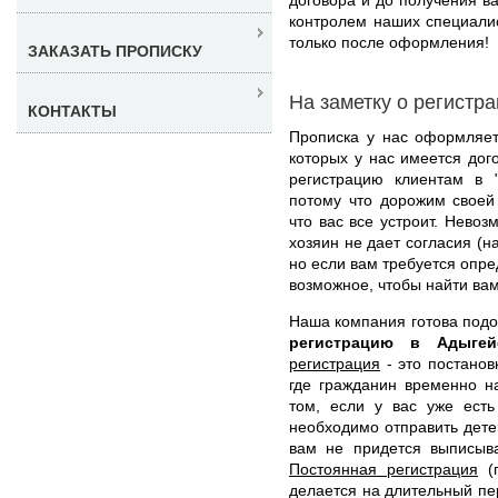
контролем наших специали
только после оформления!
ЗАКАЗАТЬ ПРОПИСКУ
На заметку о регистр
КОНТАКТЫ
Прописка у нас оформляет
которых у нас имеется дог
регистрацию клиентам в 
потому что дорожим своей
что вас все устроит. Невоз
хозяин не дает согласия (н
но если вам требуется опр
возможное, чтобы найти ва
Наша компания готова под
регистрацию в Адыге
регистрация
- это постанов
где гражданин временно н
том, если у вас уже ест
необходимо отправить детей
вам не придется выписыва
Постоянная регистрация
(п
делается на длительный пе